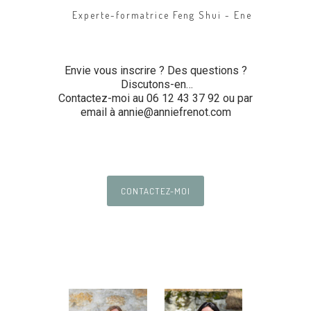
Experte-formatrice Feng Shui - Energéticienne
ntes.
coa
ont
Envie vous inscrire ? Des questions ?
que ce
Discutons-en…
Contactez-moi au 06 12 43 37 92 ou par
email à annie@anniefrenot.com
es de
que je
 Et
j’ai
CONTACTEZ-MOI
liser
on.
os, je