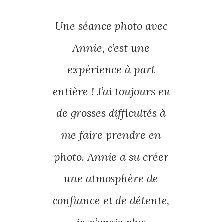
’ai
Une séance photo avec
J’ai
journée
Annie, c’est une
gro
otos »
expérience à part
orga
not.
entière ! J’ai toujours eu
L’am
’est
de grosses difficultés à
gr
 une
me faire prendre en
s
on
sur
photo. Annie a su créer
ch
une atmosphère de
large
 la
confiance et de détente,
fait d
et la
je n’avais plus
les 