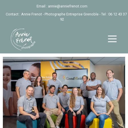
Email :
annie@anniefrenot.com
Contact : Annie Frenot - Photographe Entreprise Grenoble - Tel :
06 12 43 37
92