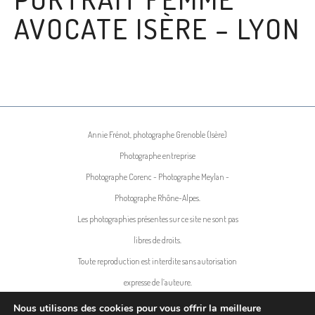
AVOCATE ISÈRE – LYON
Annie Frénot, photographe Grenoble (Isère)
Photographe entreprise
Photographe Corenc - Photographe Meylan -
Photographe Rhône-Alpes.
Les photographies présentes sur ce site ne sont pas
libres de droits.
Toute reproduction est interdite sans autorisation
expresse de l’auteure.
Voir les Mentions légales et Politique de
Nous utilisons des cookies pour vous offrir la meilleure