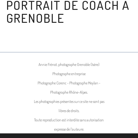
PORTRAIT DE COACH À
GRENOBLE
Annie Frénot, photographe Grenoble (Isère)
Photographe entreprise
Photographe Corenc - Photographe Meylan -
Photographe Rhône-Alpes.
Les photographies présentes sur ce site ne sont pas
libres de droits.
Toute reproduction est interdite sans autorisation
expresse de l’auteure.