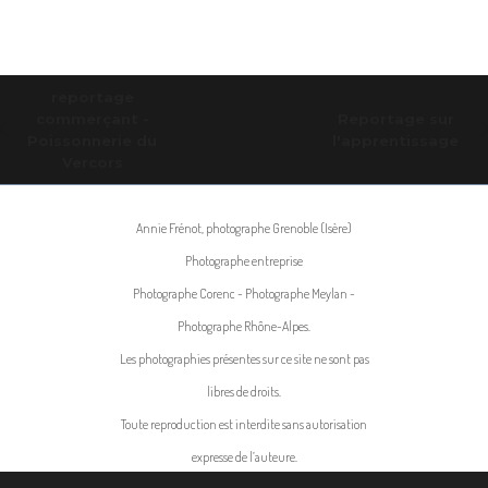
reportage
commerçant -
Reportage sur
Poissonnerie du
l'apprentissage
Vercors
Annie Frénot, photographe Grenoble (Isère)
Photographe entreprise
Photographe Corenc - Photographe Meylan -
Photographe Rhône-Alpes.
Les photographies présentes sur ce site ne sont pas
libres de droits.
Toute reproduction est interdite sans autorisation
expresse de l’auteure.